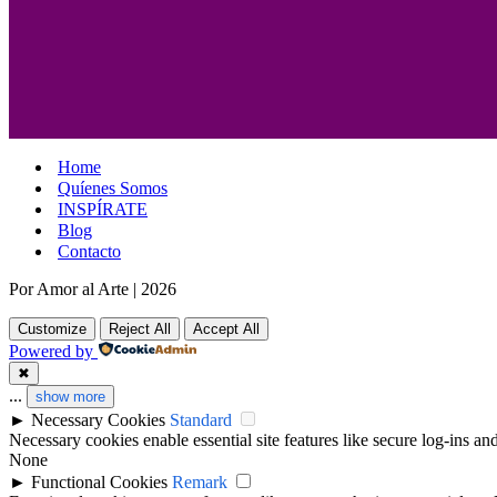
Home
Quíenes Somos
INSPÍRATE
Blog
Contacto
Por Amor al Arte
|
2026
Customize
Reject All
Accept All
Powered by
✖
...
show more
►
Necessary Cookies
Standard
Necessary cookies enable essential site features like secure log-ins a
None
►
Functional Cookies
Remark