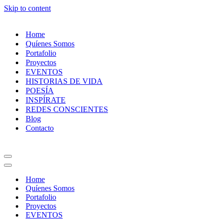
Skip to content
Home
Quíenes Somos
Portafolio
Proyectos
EVENTOS
HISTORIAS DE VIDA
POESÍA
INSPÍRATE
REDES CONSCIENTES
Blog
Contacto
Navigation
Menu
Navigation
Menu
Home
Quíenes Somos
Portafolio
Proyectos
EVENTOS