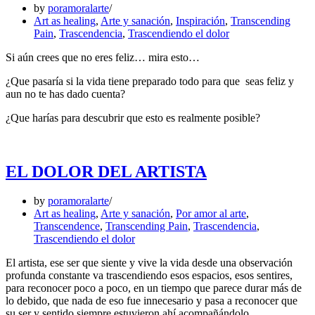
by
poramoralarte
Art as healing
,
Arte y sanación
,
Inspiración
,
Transcending
Pain
,
Trascendencia
,
Trascendiendo el dolor
Si aún crees que no eres feliz… mira esto…
¿Que pasaría si la vida tiene preparado todo para que seas feliz y
aun no te has dado cuenta?
¿Que harías para descubrir que esto es realmente posible?
EL DOLOR DEL ARTISTA
by
poramoralarte
Art as healing
,
Arte y sanación
,
Por amor al arte
,
Transcendence
,
Transcending Pain
,
Trascendencia
,
Trascendiendo el dolor
El artista, ese ser que siente y vive la vida desde una observación
profunda constante va trascendiendo esos espacios, esos sentires,
para reconocer poco a poco, en un tiempo que parece durar más de
lo debido, que nada de eso fue innecesario y pasa a reconocer que
su ser y sentido siempre estuvieron ahí acompañándolo.