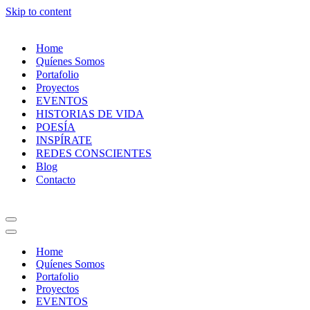
Skip to content
Home
Quíenes Somos
Portafolio
Proyectos
EVENTOS
HISTORIAS DE VIDA
POESÍA
INSPÍRATE
REDES CONSCIENTES
Blog
Contacto
Navigation
Menu
Navigation
Menu
Home
Quíenes Somos
Portafolio
Proyectos
EVENTOS