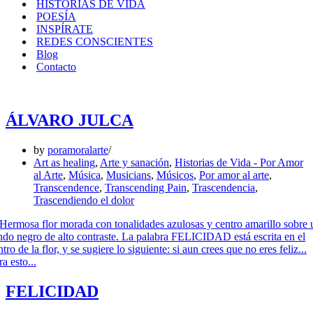
HISTORIAS DE VIDA
POESÍA
INSPÍRATE
REDES CONSCIENTES
Blog
Contacto
ÁLVARO JULCA
by
poramoralarte
Art as healing
,
Arte y sanación
,
Historias de Vida - Por Amor
al Arte
,
Música
,
Musicians
,
Músicos
,
Por amor al arte
,
Transcendence
,
Transcending Pain
,
Trascendencia
,
Trascendiendo el dolor
FELICIDAD