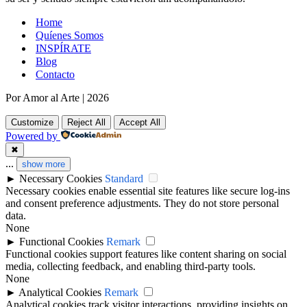
Home
Quíenes Somos
INSPÍRATE
Blog
Contacto
Por Amor al Arte
|
2026
Customize
Reject All
Accept All
Powered by
✖
...
show more
►
Necessary Cookies
Standard
Necessary cookies enable essential site features like secure log-ins
and consent preference adjustments. They do not store personal
data.
None
►
Functional Cookies
Remark
Functional cookies support features like content sharing on social
media, collecting feedback, and enabling third-party tools.
None
►
Analytical Cookies
Remark
Analytical cookies track visitor interactions, providing insights on