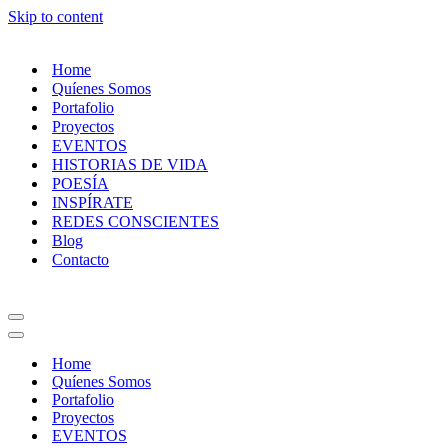
Skip to content
Home
Quíenes Somos
Portafolio
Proyectos
EVENTOS
HISTORIAS DE VIDA
POESÍA
INSPÍRATE
REDES CONSCIENTES
Blog
Contacto
Navigation
Menu
Navigation
Menu
Home
Quíenes Somos
Portafolio
Proyectos
EVENTOS