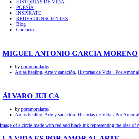
HISTORIAS DE VIDA
POESÍA
INSPÍRATE
REDES CONSCIENTES
Blog
Contacto
MIGUEL ANTONIO GARCÍA MORENO
by
poramoralarte
Art as healing
,
Arte y sanación
,
Historias de Vida - Por Amor a
ÁLVARO JULCA
by
poramoralarte
Art as healing
,
Arte y sanación
,
Historias de Vida - Por Amor a
LA VIDA ES POR AMOR AL ARTE…