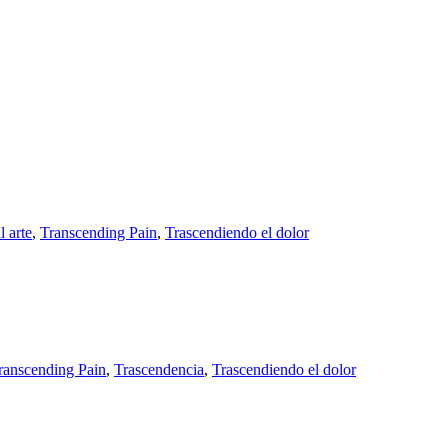
l arte
,
Transcending Pain
,
Trascendiendo el dolor
ranscending Pain
,
Trascendencia
,
Trascendiendo el dolor