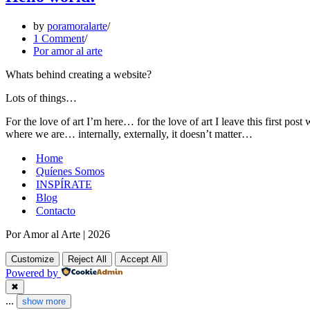
by
poramoralarte
1 Comment
Por amor al arte
Whats behind creating a website?
Lots of things…
For the love of art I’m here… for the love of art I leave this first p
where we are… internally, externally, it doesn’t matter…
Home
Quíenes Somos
INSPÍRATE
Blog
Contacto
Por Amor al Arte
|
2026
Customize
Reject All
Accept All
Powered by
✖
...
show more