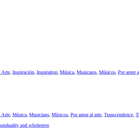
l Arte
,
Inspiración
,
Inspiration
,
Música
,
Musicians
,
Músicos
,
Por amor a
l Arte
,
Música
,
Musicians
,
Músicos
,
Por amor al arte
,
Transcendence
,
T