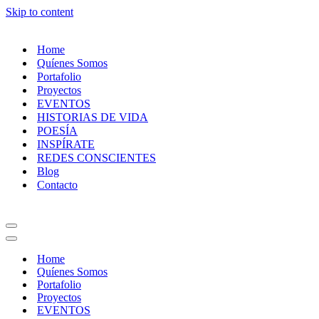
Skip to content
Home
Quíenes Somos
Portafolio
Proyectos
EVENTOS
HISTORIAS DE VIDA
POESÍA
INSPÍRATE
REDES CONSCIENTES
Blog
Contacto
Navigation
Menu
Navigation
Menu
Home
Quíenes Somos
Portafolio
Proyectos
EVENTOS