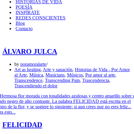
HISTORIAS DE VIDA
POESÍA
INSPÍRATE
REDES CONSCIENTES
Blog
Contacto
ÁLVARO JULCA
by
poramoralarte
Art as healing
,
Arte y sanación
,
Historias de Vida - Por Amor
al Arte
,
Música
,
Musicians
,
Músicos
,
Por amor al arte
,
Transcendence
,
Transcending Pain
,
Trascendencia
,
Trascendiendo el dolor
FELICIDAD